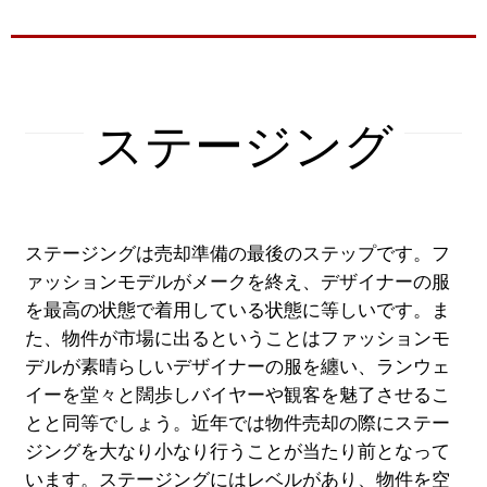
売却
売却ガイド
ステージング
ステージング
売却１２ステップ
値決めーCMAって何？
ステージングは売却準備の最後のステップです。フ
ァッションモデルがメークを終え、デザイナーの服
売却ガイド動画
を最高の状態で着用している状態に等しいです。ま
た、物件が市場に出るということはファッションモ
買い替え
デルが素晴らしいデザイナーの服を纏い、ランウェ
イーを堂々と闊歩しバイヤーや観客を魅了させるこ
買い替え１０ステップ
とと同等でしょう。近年では物件売却の際にステー
ジングを大なり小なり行うことが当たり前となって
購入
います。ステージングにはレベルがあり、物件を空