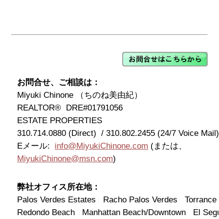
お問合せ、ご相談は：
Miyuki Chinone （ちのね美由紀）
REALTOR® DRE#01791056
ESTATE PROPERTIES
310.714.0880 (Direct) / 310.802.2455 (24/7 Voice Mail
Eメール:
info@MiyukiChinone.com
(または、
MiyukiChinone@msn.com
)
弊社オフィス所在地：
Palos Verdes Estates Racho Palos Verdes Torrance
Redondo Beach Manhattan Beach/Downtown El S