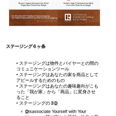
ステージング６ヶ条
• ステージングは物件とバイヤーとの間の
コミュニケーションツール
• ステージングはあなたの家を商品として
アピールするためのもの
• ステージングはあなたの趣味趣向がこも
った「我が家」から「商品」に変身させ
ること
• ステージングの
３
D
D
isassociate Yourself with Your