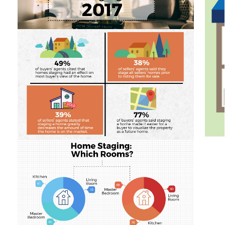
エリア情報
Palos Verdes - Beach Cities - South Bay
Silicon Beach - Westside
Los Angeles
Gateway Cities - Orange County
学校区
ENGLISH
お問い合わせ