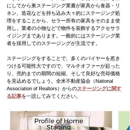
購入ガイド
にしてから巣ステージング業書が家具から食器・リ
ネン、造花などを持ち込み大々的にステージング処
住宅ローン
理をすることから、セラー所有の家具をそのまま使
用し、業者の小物などで物件を装飾するアクセサラ
購入後の住居費算出
イジングまであります。一般的にはステージング業
者を採用してのステージングが主流です。
購入１２ステップ
ステージングをすることで、多くのバイヤーを惹き
エスクローって何？
つける可能性大ですので、マルチオファーが起った
り、売約までの期間の短縮、そして良好な売却価格
物件検索
を見込めるでしょう。全米不動産協会（National
Association of Realtors）からの
ステージングに関す
投資
る記事
を一読してみてください。
賃貸
賃貸手続き