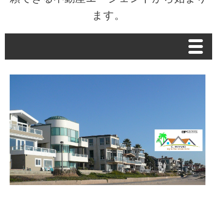
ます。
Menu
Home
Housing Matters Podcast
市場データ
Market Intelligence Report
不動産関連の税法/レントコントロール
お客様の声
プロフィール