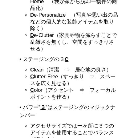
Home （我が家から脱却ー物件の商
品化）
D
e-Personalize （写真や思い出の品
などの個人的な装飾アイテムを取り
除く）
D
e-Clutter（家具や物を減らすことで
乱雑さを無くし、空間をすっきりさ
せる）
• ステージングの３
C
C
lean（清潔 ⇒ 居心地の良さ）
C
lutter-Free（すっきり ⇒ スペー
スを広く見せる）
C
olor（アクセント ⇒ フォーカル
ポイントを作る）
• パワー”
３
”はステージングのマジックナ
ンバー
アクセサライズでは一ヶ所に３つの
アイテムを使用することでバランス